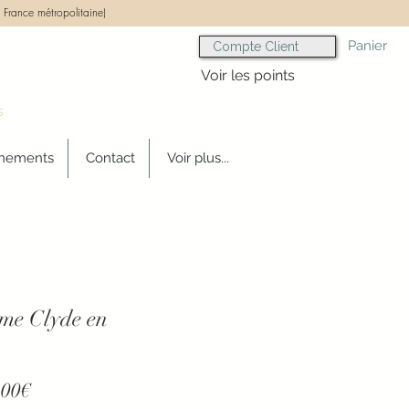
 France métropolitaine)
Panier
Compte Client
Voir les points
s
gnements
Contact
Voir plus...
me Clyde en
Prix
,00€