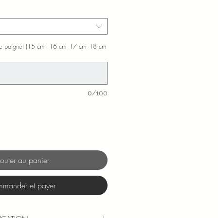
promotionnel
 de poignet (15 cm - 16 cm -17 cm -18 cm
0/100
outer au panier
mander et payer