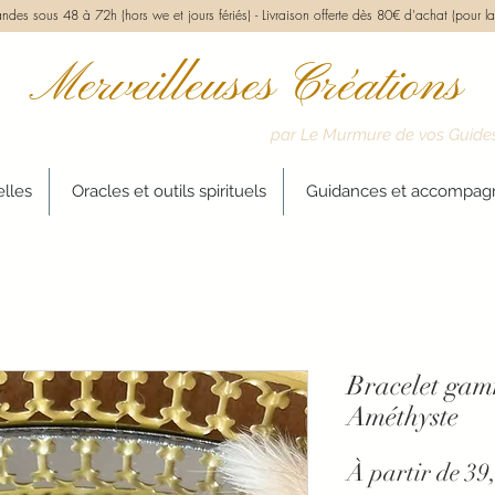
des sous 48 à 72h (hors we et jours fériés) -
Livraison offerte dès 80€ d'achat (pour la
Merveilleuses Créations
par Le Murmure de vos Guide
elles
Oracles et outils spirituels
Guidances et accompa
Bracelet gam
Améthyste
À partir de
39