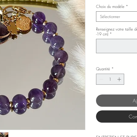
Choix du modèle
*
Sélectionner
Renseignez votre taille
-19 cm)
*
Quantité
*
Aj
Com