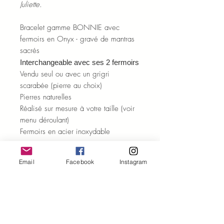
Juliette.
Bracelet gamme BONNIE avec
fermoirs en Onyx - gravé de mantras
sacrés
Interchangeable avec ses 2 fermoirs
Vendu seul ou avec un grigri
scarabée (pierre au choix)
Pierres naturelles
Réalisé sur mesure à votre taille (voir
menu déroulant)
Fermoirs en acier inoxydable
Chaque modèle est unique. Chaque
Email
Facebook
Instagram
pierre est unique.
Certains détails peuvent varier par
rapport à la photo.
ENTRETIEN ET PURIFICATION