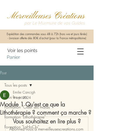
Merveilleuses Créations
par Le Murmure de vos Guides
Expédition des commandes sous 48 à 72h (hors we et jours fériés)
-
Livraison offerte dès 80€ d'achat (pour la France métropolitaine)
Voir les points
Panier
Post
Tous les posts
Emilie Cancigh
Tous les posts
9 avr. 2024
Module 1 Qu'est ce que la
Formation "Créer ses malas"
Lithothérapie ? comment ça marche ?
Formation "Lithothérapie"
Vous souhaitez en lire plus ?
Formation "LaHoChi"
Abonnez-vous à merveilleusescreations.com 