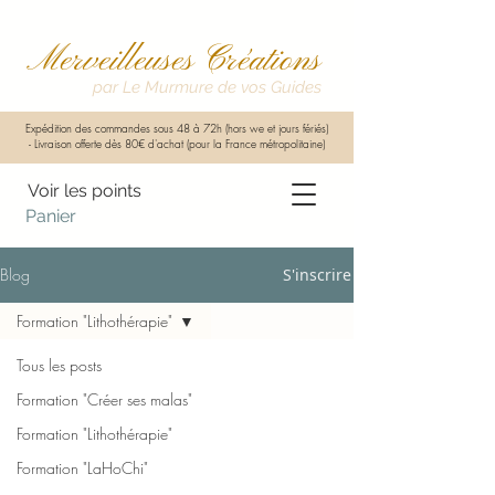
Merveilleuses Créations
par Le Murmure de vos Guides
Expédition des commandes sous 48 à 72h (hors we et jours fériés)
-
Livraison offerte dès 80€ d'achat (pour la France métropolitaine)
Voir les points
Panier
Blog
S'inscrire
Formation "Lithothérapie"
Tous les posts
Formation "Créer ses malas"
Formation "Lithothérapie"
Formation "LaHoChi"