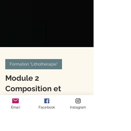
Formation "Lithothérapie"
Module 2
Email
Facebook
Instagram
Composition et
catégories de